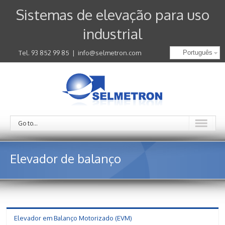
Sistemas de elevação para uso
industrial
Tel. 93 852 99 85
|
info@selmetron.com
Português
Go to...
Elevador de balanço
Elevador em Balanço Motorizado (EVM)